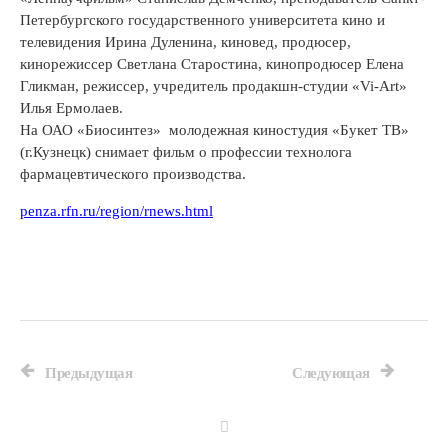
Петербургского государственного университета кино и
телевидения Ирина Дуленина, киновед, продюсер,
кинорежиссер Светлана Старостина, кинопродюсер Елена
Гликман, режиссер, учредитель продакшн-студии «Vi-Art»
Илья Ермолаев.
На ОАО «Биосинтез» молодежная киностудия «Букет ТВ»
(г.Кузнецк) снимает фильм о профессии технолога
фармацевтического производства.
penza.rfn.ru/region/rnews.html
Предыдущая
Следующая