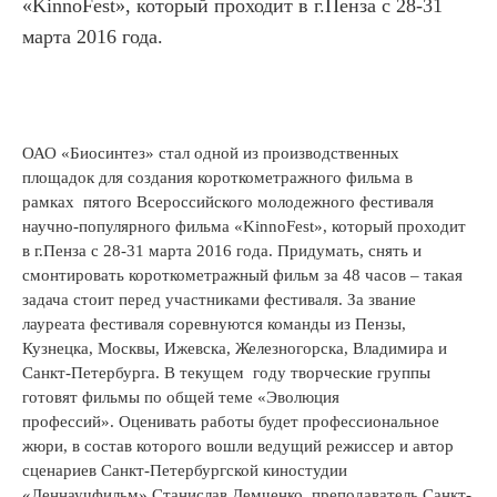
«KinnoFest», который проходит в г.Пенза с 28-31
марта 2016 года.
ОАО «Биосинтез» стал одной из производственных
площадок для создания короткометражного фильма в
рамках пятого Всероссийского молодежного фестиваля
научно-популярного фильма «KinnoFest», который проходит
в г.Пенза с 28-31 марта 2016 года. Придумать, снять и
смонтировать короткометражный фильм за 48 часов – такая
задача стоит перед участниками фестиваля. За звание
лауреата фестиваля соревнуются команды из Пензы,
Кузнецка, Москвы, Ижевска, Железногорска, Владимира и
Санкт-Петербурга. В текущем году творческие группы
готовят фильмы по общей теме «Эволюция
профессий». Оценивать работы будет профессиональное
жюри, в состав которого вошли ведущий режиссер и автор
сценариев Санкт-Петербургской киностудии
«Леннаучфильм» Станислав Демченко, преподаватель Санкт-