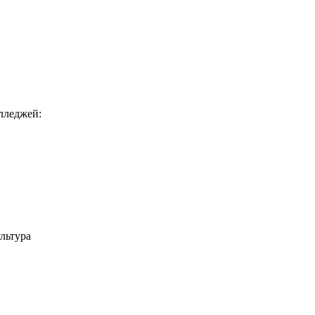
лледжей:
льтура