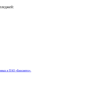
лледжей:
данных в ПАО «Биосинтез».