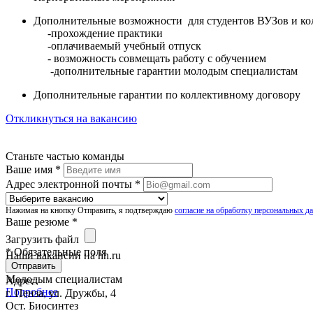
Дополнительные возможности для студентов ВУЗов и ко
-прохождение практики
-оплачиваемый учебный отпуск
- возможность совмещать работу с обучением
-дополнительные гарантии молодым специалистам
Дополнительные гарантии по коллективному договору
Откликнуться на вакансию
Станьте частью команды
Ваше имя *
Адрес электронной почты *
Нажимая на кнопку Отправить, я подтверждаю
согласие на обработку персональных 
Ваше резюме *
Загрузить файл
* Обязательные поля
Наши вакансии на hh.ru
Отправить
Молодым специалистам
Адрес:
Подробнее
г. Пенза, ул. Дружбы, 4
Ост. Биосинтез