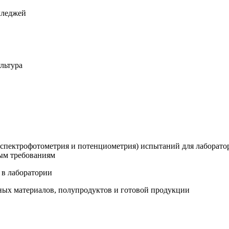
лледжей
льтура
пектрофотометрия и потенциометрия) испытаний для лабораторн
ым требованиям
 в лаборатории
ьных материалов, полупродуктов и готовой продукции