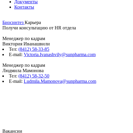
Документы
Контакты
Биосинтез
Карьера
Получи консультацию от
HR отдела
Менеджер по кадрам
Виктория Иванашвили
Тел:
(8412) 58-33-85
E-mail:
Victoria.Ivanashvily@sunpharma.com
Менеджер по кадрам
Людмила Мамонова
Тел:
(8412) 58-32-50
E-mail:
Ludmila.Mamonova@sunpharma.com
Вакансии