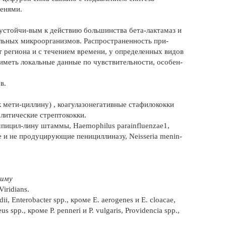
шенями.
стойчи-вым к действию большинства бета-лактамаз и
льных микроорганизмов. Распространенность при-
 региона и с течением времени, у определенных видов
меть локальные данные по чувствительности, особен-
в.
 мети-циллину) , коагулазонегативные стафилококки
олитические стрептококки.
мпицил-лину штаммы, Haemophilus parainfluenzae1,
е и не продуцирующие пенициллиназу, Neisseria menin-
симу
iridians.
ii, Enterobacter spp., кроме E. aerogenes и E. cloacae,
us spp., кроме P. penneri и P. vulgaris, Providencia spp.,