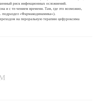
вышенный риск инфекционных осложнений.
на и с те-чением времени. Там, где это возможно,
м. подраздел «Фармакодинамика»).
переходом на пероральную терапию цефуроксима
ЕМ