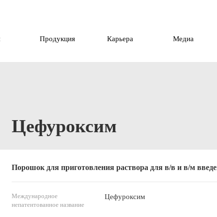
и
Продукция
Карьера
Медиа
Цефуроксим
Порошок для приготовления раствора для в/в и в/м введен
Международное
Цефуроксим
непатентованное название