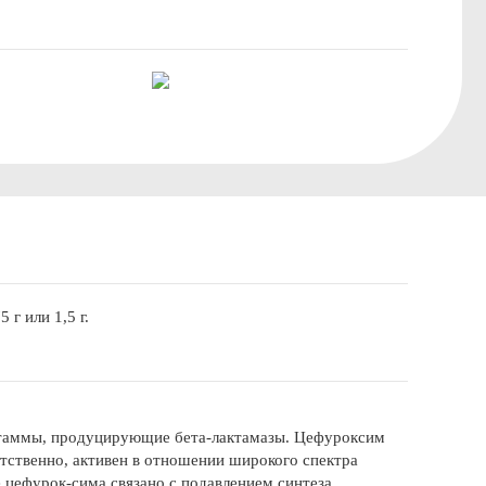
г или 1,5 г.
штаммы, продуцирующие бета-лактамазы. Цефуроксим
тственно, активен в отношении широкого спектра
 цефурок-сима связано с подавлением синтеза