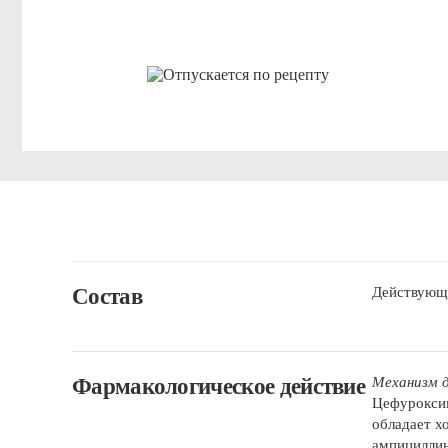
Состав
Действующе
Фармакологическое действие
Механизм 
Цефуроксим
обладает х
ампициллин