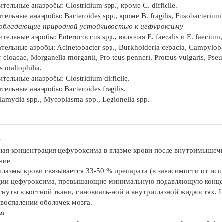
ельные анаэробы: Clostridium spp., кроме C. difficile.
ельные анаэробы: Bacteroides spp., кроме В. fragilis, Fusobacterium
 обладающие природной устойчивостью к цефуроксиму
ельные аэробы: Enterococcus spp., включая E. faecalis и Е. faecium,
ельные аэробы: Acinetobacter spp., Burkholderia cepacia, Campylobacte
 cloacae, Morganella morganii, Pro-teus penneri, Proteus vulgaris, Pse
 maltophilia.
ельные анаэробы: Clostridium difficile.
ельные анаэробы: Bacteroides fragilis.
amydia spp., Mycoplasma spp., Legionella spp.
е
ая концентрация цефуроксима в плазме крови после внутримышечно
ние
плазмы крови связывается 33-50 % препарата (в зависимости от ис
ции цефуроксима, превышающие минимальную подавляющую концен
гнуты в костной ткани, синовиаль-ной и внутриглазной жидкостях.
 воспалении оболочек мозга.
зм