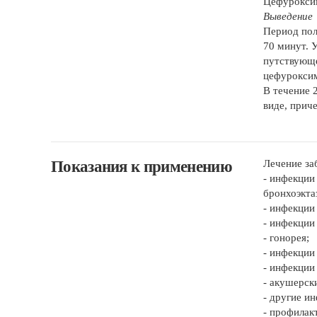
Цефуроксим
Выведение
Период пол
70 минут. 
путствующе
цефуроксим
В течение 
виде, прич
Показания к применению
Лечение за
- инфекции
бронхоэкта
- инфекции 
- инфекции
- гонорея;
- инфекции
- инфекции
- акушерск
- другие и
- профилак