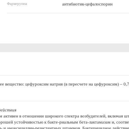
Фармгруппа
антибиотик-цефалоспорин
е вещество: цефуроксим натрия (в пересчете на цефуроксим) – 0,75 
действия
 активен в отношении широкого спектра возбудителей, включая 
орошей устойчивостью к бакте-риальным бета-лактамазам и, соотве
- и амоксициллин-резистентных штаммов. Бактерицидное действие