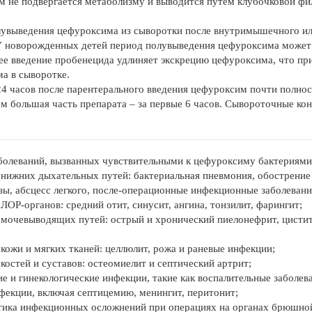
 не подвергается метаболизму и выводится путем клубочковой фил
увыведения цефуроксима из сыворотки после внутримышечного или
У новорожденных детей период полувыведения цефуроксима может б
е введение пробенецида удлиняет экскрецию цефуроксима, что п
а в сыворотке.
24 часов после парентерального введения цефуроксим почти полно
ем большая часть препарата – за первые 6 часов. Сывороточные к
болеваний, вызванных чувствительными к цефуроксиму бактериями, а
 нижних дыхательных путей: бактериальная пневмония, обострени
зы, абсцесс легкого, после-операционные инфекционные заболевани
ЛОР-органов: средний отит, синусит, ангина, тонзилит, фарингит;
 мочевыводящих путей: острый и хронический пиелонефрит, цистит
 кожи и мягких тканей: целлюлит, рожа и раневые инфекции;
 костей и суставов: остеомиелит и септический артрит;
ие и гинекологические инфекции, такие как воспалительные заболева
нфекции, включая септицемию, менингит, перитонит;
тика инфекционных осложнений при операциях на органах брюшной 