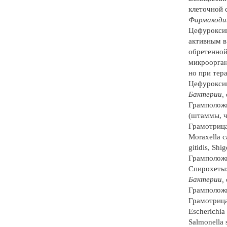
клеточной 
Фармакоди
Цефуроксим
активным в
обретенной
микроорган
но при тер
Цефуроксим
Бактерии, 
Грамположи
(штаммы, ч
Грамотрица
Moraxella 
gitidis, Shig
Грамположит
Спирохеты: 
Бактерии, 
Грамположи
Грамотрицат
Escherichia 
Salmonella 