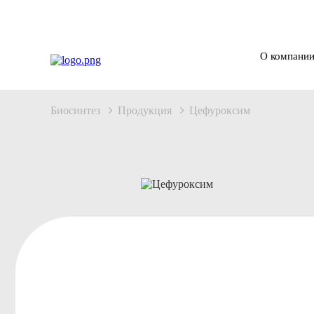
О компани
Биосинтез
Продукция
Цефуроксим