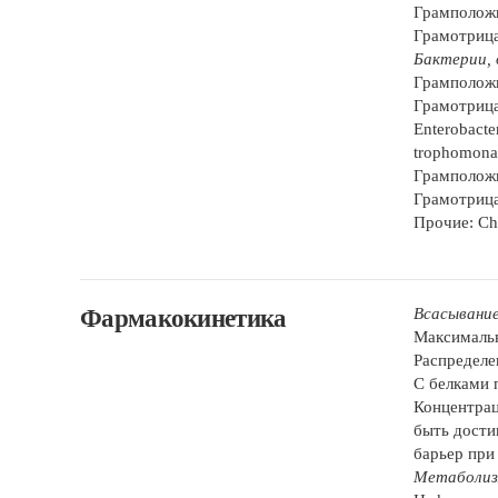
Грамположит
Грамотрицат
Бактерии,
Грамположит
Грамотрицат
Enterobacter
trophomonas
Грамположит
Грамотрицат
Прочие: Chl
Фармакокинетика
Всасывани
Максимальн
Распределе
С белками 
Концентра
быть дости
барьер при
Метаболи