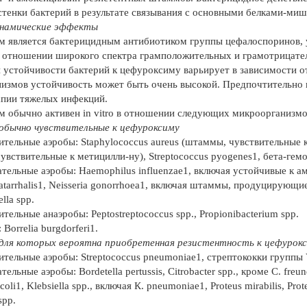
стенки бактерий в результате связывания с основными белками-ми
намические эффекты
 является бактерицидным антибиотиком группы цефалоспоринов, у
 отношении широкого спектра грамположительных и грамотрицате
 устойчивости бактерий к цефуроксиму варьирует в зависимости от
измов устойчивость может быть очень высокой. Предпочтительно и
апии тяжелых инфекций.
 обычно активен in vitro в отношении следующих микроорганизмо
обычно чувствительные к цефуроксиму
тельные аэробы: Staphylococcus aureus (штаммы, чувствительные к
увствительные к метицилли-ну), Streptococcus pyogenes1, бета-гем
тельные аэробы: Haemophilus influenzae1, включая устойчивые к а
catarrhalis1, Neisseria gonorrhoea1, включая штаммы, продуцирующи
ella spp.
ельные анаэробы: Peptostreptococcus spp., Propionibacterium spp.
Borrelia burgdorferi1.
для которых вероятна приобретенная резистентность к цефурок
тельные аэробы: Streptococcus pneumoniae1, стрептококки группы V
ельные аэробы: Bordetella pertussis, Citrobacter spp., кроме C. freund
coli1, Klebsiella spp., включая К. pneumoniae1, Proteus mirabilis, Prote
spp.