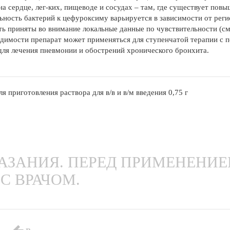
на сердце, лег-ких, пищеводе и сосудах – там, где существует по
ьность бактерий к цефуроксиму варьируется в зависимости от регио
ь приняты во внимание локальные данные по чувствительности (с
димости препарат может применяться для ступенчатой терапии с 
для лечения пневмонии и обострений хронического бронхита.
 приготовления раствора для в/в и в/м введения 0,75 г
ЗАНИЯ. ПЕРЕД ПРИМЕНЕНИ
С ВРАЧОМ.