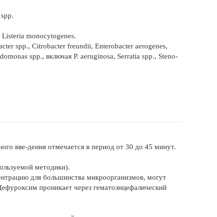
 spp.
 Listeria monocytogenes.
r spp., Citrobacter freundii, Enterobacter aerogenes,
udomonas spp., включая P. aeruginosa, Serratia spp., Steno-
го вве-дения отмечается в период от 30 до 45 минут.
пользуемой методики).
трацию для большинства микроорганизмов, могут
 Цефуроксим проникает через гематоэнцефалический