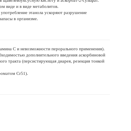
в щавелевоуксусную кислоту и аскорбат-2-сульфат.
м виде и в виде метаболитов.
и употребление этанола ускоряют разрушение
запасы в организме.
тамина С и невозможности перорального применения).
обходимостью дополнительного введения аскорбиновой
ного тракта (персистирующая диарея, резекция тонкой
роматом Cr51).