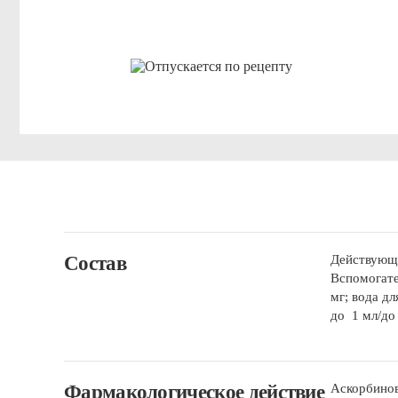
Состав
Действующе
Вспомогате
мг; вода д
до 1 мл/до 
Фармакологическое действие
Аскорбинов