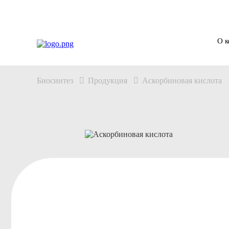
О 
Биосинтез
Продукция
Аскорбиновая кислота