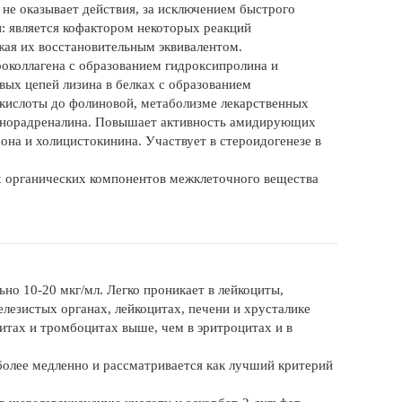
не оказывает действия, за исключением быстрого
и: является кофактором некоторых реакций
жая их восстановительным эквивалентом.
роколлагена с образованием гидроксипролина и
вых цепей лизина в белках с образованием
 кислоты до фолиновой, метаболизме лекарственных
м норадреналина. Повышает активность амидирующих
на и холицистокинина. Участвует в стероидогенезе в
гих органических компонентов межклеточного вещества
но 10-20 мкг/мл. Легко проникает в лейкоциты,
елезистых органах, лейкоцитах, печени и хрусталике
цитах и тромбоцитах выше, чем в эритроцитах и в
более медленно и рассматривается как лучший критерий