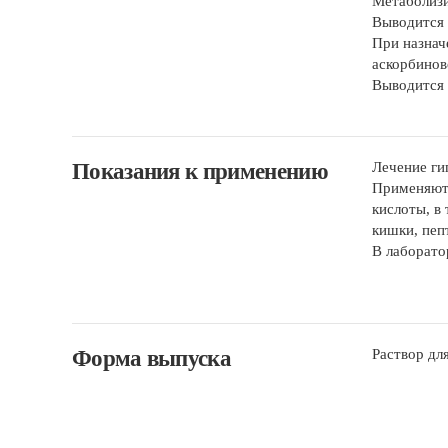
Метаболизи
Выводится 
При назнач
аскорбинов
Выводится 
Показания к применению
Лечение ги
Применяют 
кислоты, в
кишки, пеп
В лаборато
Форма выпуска
Раствор для