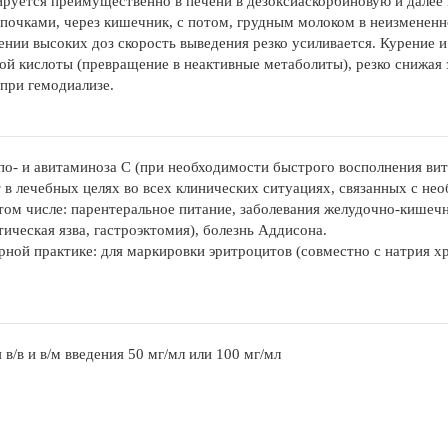
руется преимущественно в печени в дезоксиаскорбиновую и далее 
почками, через кишечник, с потом, грудным молоком в неизмененно
ении высоких доз скорость выведения резко усиливается. Курение 
ой кислоты (превращение в неактивные метаболиты), резко снижая 
при гемодиализе.
по- и авитаминоза C (при необходимости быстрого восполнения ви
в лечебных целях во всех клинических ситуациях, связанных с не
 том числе: парентеральное питание, заболевания желудочно-кишеч
тическая язва, гастроэктомия), болезнь Аддисона.
рной практике: для маркировки эритроцитов (совместно с натрия х
 в/в и в/м введения 50 мг/мл или 100 мг/мл