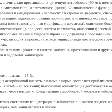
х, значительно превышающих суточную потребность (90 мг), почти 
 симптомов гипо- и авитаминоза (цинги). Физиологические функци
рования и амидирования - переносит электроны на ферменты, снаб
в реакциях гидроксилирования пролиновых и лизиновых остатков п
зина (посттрансляционная модификация коллагена), окислении боко
иметиллизина (в процессе синтеза картинита), окислении фолиевой
микросомах печени и гидроксилировании дофамина с образование
 участвующих в процессинге окситоцина, антидиуретического гормо
ках.
оль в тканях - участие в синтезе коллагена, протеогликанов и дру
ей и эндотелия капилляров.
лками плазмы – 25 %.
ия аскорбиновой кислоты в плазме в норме составляет приблизитель
, а затем - во все ткани; наибольшая концентрация достигается в ж
никает через плаценту. Концентрация аскорбиновой кислоты в лейко
тных состояниях концентрация в лейкоцитах снижается позднее и 
ицита, чем концентрация в плазме.