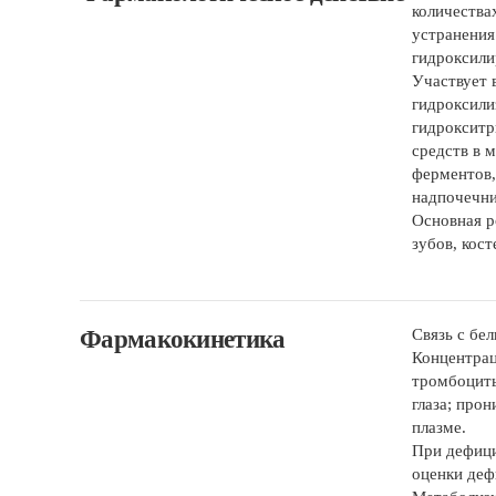
количества
устранения
гидроксили
Участвует 
гидроксили
гидрокситр
средств в 
ферментов,
надпочечни
Основная р
зубов, кост
Фармакокинетика
Связь с бе
Концентрац
тромбоциты
глаза; про
плазме.
При дефици
оценки деф