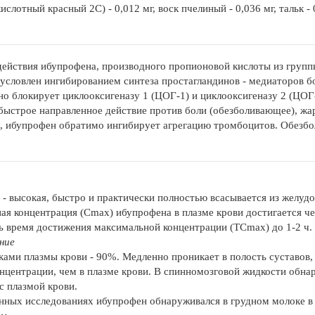
ислотный красный 2С) - 0,012 мг, воск пчелиный - 0,036 мг, тальк - 
ействия ибупрофена, производного пропионовой кислоты из груп
условлен ингибированием синтеза простагландинов - медиаторов бо
но блокирует циклооксигеназу 1 (ЦОГ-1) и циклооксигеназу 2 (ЦОГ-
быстрое направленное действие против боли (обезболивающее), ж
, ибупрофен обратимо ингибирует агрегацию тромбоцитов. Обезбо
- высокая, быстро и практически полностью всасывается из желуд
ая концентрация (Сmax) ибупрофена в плазме крови достигается ч
ь время достижения максимальной концентрации (ТСmax) до 1-2 ч.
ние
лками плазмы крови - 90%. Медленно проникает в полость суставов,
нцентрации, чем в плазме крови. В спинномозговой жидкости обна
с плазмой крови.
нных исследованиях ибупрофен обнаруживался в грудном молоке в 