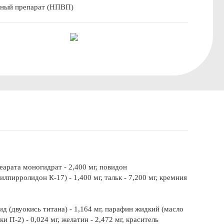
ьный препарат (НПВП)
еарата моногидрат - 2,400 мг, повидон
ирролидон К-17) - 1,400 мг, тальк - 7,200 мг, кремния
ид (двуокись титана) - 1,164 мг, парафин жидкий (масло
 П-2) - 0,024 мг, желатин - 2,472 мг, краситель