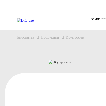
О компани
Биосинтез
Продукция
Ибупрофен