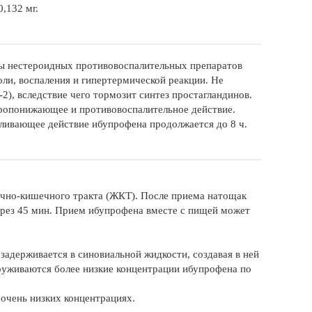
0,132 мг.
пы нестероидных противовоспалительных препаратов
ли, воспаления и гипертермической реакции. Не
2), вследствие чего тормозит синтез простагландинов.
аропонижающее и противовоспалительное действие.
ливающее действие ибупрофена продолжается до 8 ч.
очно-кишечного тракта (ЖКТ). После приема натощак
ерез 45 мин. Прием ибупрофена вместе с пищей может
 задерживается в синовиальной жидкости, создавая в ней
руживаются более низкие концентрации ибупрофена по
очень низких концентрациях.