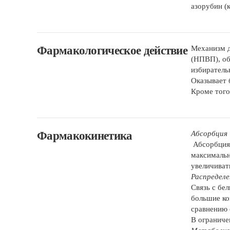
азорубин (к
Фармакологическое действие
Механизм д
(НПВП), об
избиратель
Оказывает 
Кроме того
Фармакокинетика
Абсорбция
Абсорбция 
максимальн
увеличиват
Распределе
Связь с бе
большие ко
сравнению 
В ограниче