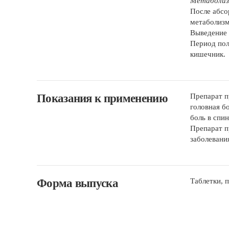
Метаболи
После абсо
метаболизм
Выведение
Период пол
кишечник.
Показания к применению
Препарат п
головная б
боль в спи
Препарат п
заболевания
Форма выпуска
Таблетки, п