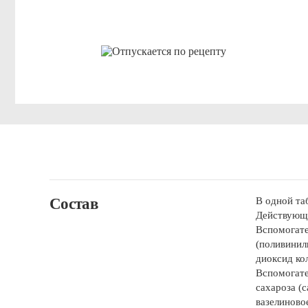
Состав
В одной та
Действующе
Вспомогате
(поливинил
диоксид кол
Вспомогате
сахароза (с
вазелиновое