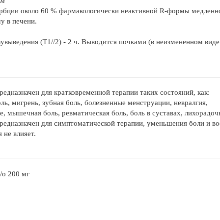
зм
рбции около 60 % фармакологически неактивной R-формы медленно
у в печени.
увыведения (T1//2) - 2 ч. Выводится почками (в неизмененном виде
редназначен для кратковременной терапии таких состояний, как:
оль, мигрень, зубная боль, болезненные менструации, невралгия,
не, мышечная боль, ревматическая боль, боль в суставах, лихорадо
редназначен для симптоматической терапии, уменьшения боли и во
 не влияет.
/о 200 мг