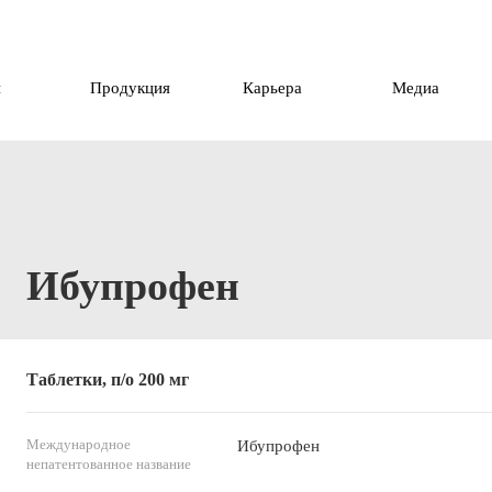
и
Продукция
Карьера
Медиа
Ибупрофен
Таблетки, п/о 200 мг
Международное
Ибупрофен
непатентованное название