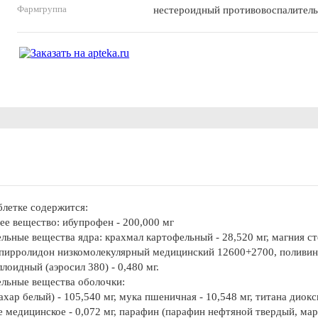
Фармгруппа
нестероидный противовоспалител
блетке содержится:
е вещество: ибупрофен - 200,000 мг
льные вещества ядра: крахмал картофельный - 28,520 мг, магния ст
пирролидон низкомолекулярный медицинский 12600+2700, поливинилп
лоидный (аэросил 380) - 0,480 мг.
льные вещества оболочки:
ахар белый) - 105,540 мг, мука пшеничная - 10,548 мг, титана диокс
 медицинское - 0,072 мг, парафин (парафин нефтяной твердый, марки