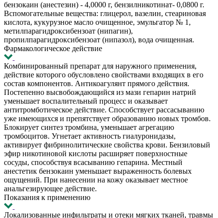
бензокаин (анестезин) - 4,0000 г, бензилникотинат- 0,0800 г.
Вспомогательные вещества: глицерол, вазелин, стеариновая
кислота, кукурузное масло очищенное, эмульгатор № 1,
метилпарагидроксибензоат (нипагин),
пропилпарагидроксибензоат (нипазол), вода очищенная.
Фармакологическое действие
Комбинированный препарат для наружного применения,
действие которого обусловлено свойствами входящих в его
состав компонентов. Антикоагулянт прямого действия.
Постепенно высвобождающийся из мази гепарин натрий
уменьшает воспалительный процесс и оказывает
антитромботическое действие. Способствует рассасыванию
уже имеющихся и препятствует образованию новых тромбов.
Блокирует синтез тромбина, уменьшает агрегацию
тромбоцитов. Угнетает активность гиалуронидазы,
активирует фибринолитические свойства крови. Бензиловый
эфир никотиновой кислоты расширяет поверхностные
сосуды, способствуя всасыванию гепарина. Местный
анестетик бензокаин уменьшает выраженность болевых
ощущений. При нанесении на кожу оказывает местное
анальгезирующее действие.
Показания к применению
Локализованные инфильтраты и отеки мягких тканей, травмы