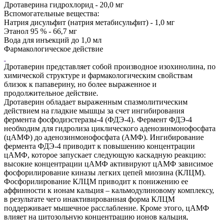
Дротаверина гидрохлорид - 20,0 мг
Вспомогательные вещества:
Натрия дисульфит (натрия метабисульфит) - 1,0 мг
Этанол 95 % - 66,7 мг
Вода для инъекций до 1,0 мл
Фармакологическое действие
Дротаверин представляет собой производное изохинолина, по
химической структуре и фармакологическим свойствам
близок к папаверину, но более выраженное и
продолжительное действие.
Дротаверин обладает выраженным спазмолитическим
действием на гладкие мышцы за счет ингибирования
фермента фосфодиэстеразы-4 (ФДЭ-4). Фермент ФДЭ-4
необходим для гидролиза циклического аденозинмонофосфата
(цАМФ) до аденозинмонофосфата (АМФ). Ингибирование
фермента ФДЭ-4 приводит к повышению концентрации
цАМФ, которое запускает следующую каскадную реакцию:
высокие концентрации цАМФ активируют цАМФ зависимое
фосфорилирование киназы легких цепей миозина (КЛЦМ).
Фосфорилирование КЛЦМ приводит к понижению ее
аффинности к ионам кальция – кальмодулиновому комплексу,
в результате чего инактивированная форма КЛЦМ
поддерживает мышечное расслабление. Кроме этого, цАМФ
влияет на цитозольную концентрацию ионов кальция,