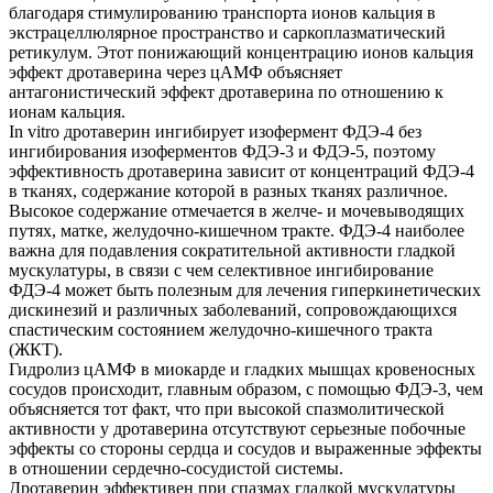
благодаря стимулированию транспорта ионов кальция в
экстрацеллюлярное пространство и саркоплазматический
ретикулум. Этот понижающий концентрацию ионов кальция
эффект дротаверина через цАМФ объясняет
антагонистический эффект дротаверина по отношению к
ионам кальция.
In vitro дротаверин ингибирует изофермент ФДЭ-4 без
ингибирования изоферментов ФДЭ-3 и ФДЭ-5, поэтому
эффективность дротаверина зависит от концентраций ФДЭ-4
в тканях, содержание которой в разных тканях различное.
Высокое содержание отмечается в желче- и мочевыводящих
путях, матке, желудочно-кишечном тракте. ФДЭ-4 наиболее
важна для подавления сократительной активности гладкой
мускулатуры, в связи с чем селективное ингибирование
ФДЭ-4 может быть полезным для лечения гиперкинетических
дискинезий и различных заболеваний, сопровождающихся
спастическим состоянием желудочно-кишечного тракта
(ЖКТ).
Гидролиз цАМФ в миокарде и гладких мышцах кровеносных
сосудов происходит, главным образом, с помощью ФДЭ-3, чем
объясняется тот факт, что при высокой спазмолитической
активности у дротаверина отсутствуют серьезные побочные
эффекты со стороны сердца и сосудов и выраженные эффекты
в отношении сердечно-сосудистой системы.
Дротаверин эффективен при спазмах гладкой мускулатуры