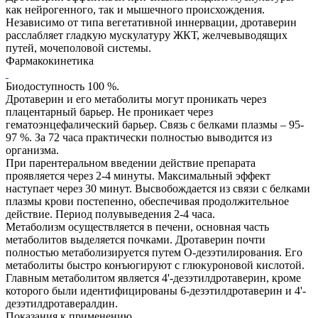
как нейрогенного, так и мышечного происхождения.
Независимо от типа вегетативной иннервации, дротаверин
расслабляет гладкую мускулатуру ЖКТ, желчевыводящих
путей, мочеполовой системы.
Фармакокинетика
Биодоступность 100 %.
Дротаверин и его метаболиты могут проникать через
плацентарный барьер. Не проникает через
гематоэнцефалический барьер. Связь с белками плазмы – 95-
97 %. За 72 часа практически полностью выводится из
организма.
При парентеральном введении действие препарата
проявляется через 2-4 минуты. Максимальный эффект
наступает через 30 минут. Высвобождается из связи с белками
плазмы крови постепенно, обеспечивая продолжительное
действие. Период полувыведения 2-4 часа.
Метаболизм осуществляется в печени, основная часть
метаболитов выделяется почками. Дротаверин почти
полностью метаболизируется путем О-дезэтилирования. Его
метаболиты быстро конъюгируют с глюкуроновой кислотой.
Главным метаболитом является 4'-дезэтилдротаверин, кроме
которого были идентифицированы 6-дезэтилдротаверин и 4'-
дезэтилдротавералдин.
Показания к применению