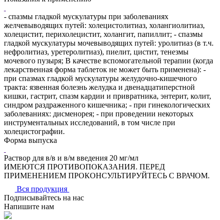
- спазмы гладкой мускулатуры при заболеваниях
желчевыводящих путей: холецистолитиаз, холангиолитиаз,
холецистит, перихолецистит, холангит, папиллит; - спазмы
гладкой мускулатуры мочевыводящих путей: уролитиаз (в т.ч.
нефролитиаз, уретеролитиаз), пиелит, цистит, тенезмы
мочевого пузыря; В качестве вспомогательной терапии (когда
лекарственная форма таблеток не может быть применена): -
при спазмах гладкой мускулатуры желудочно-кишечного
тракта: язвенная болезнь желудка и двенадцатиперстной
кишки, гастрит, спазм кардии и привратника, энтерит, колит,
синдром раздраженного кишечника; - при гинекологических
заболеваниях: дисменорея; - при проведении некоторых
инструментальных исследований, в том числе при
холецистографии.
Форма выпуска
Раствор для в/в и в/м введения 20 мг/мл
ИМЕЮТСЯ ПРОТИВОПОКАЗАНИЯ. ПЕРЕД
ПРИМЕНЕНИЕМ ПРОКОНСУЛЬТИРУЙТЕСЬ С ВРАЧОМ.
Вся продукция
Подписывайтесь на нас
Напишите нам