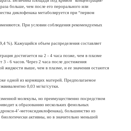
парата. Величина площади под кривой “концентрация-
раза больше, чем после его перорального или
чества диклофенака метаболируется при “первом
изменяются. При условии соблюдения рекомендуемых
99,4 %). Кажущийся объем распределения составляет
ация достигается на 2 - 4 часа позже, чем в плазме
3 - 6 часов. Через 2 часа после достижения
й жидкости выше, чем в плазме, и ее значения остаются
локе одной из кормящих матерей. Предполагаемое
квивалентно 0,03 мг/кг/сутки.
изменной молекулы, но преимущественно посредством
риводит к образованию нескольких фенольных
-гидрокси-4’-метоксидиклофенака), большинство из
биологически активны, но в значительно меньшей