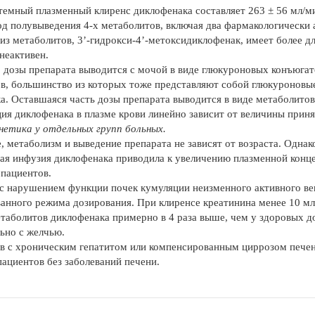
емный плазменный клиренс диклофенака составляет 263 ± 56 мл/ми
од полувыведения 4-х метаболитов, включая два фармакологически а
 из метаболитов, 3’-гидрокси-4’-метоксидиклофенак, имеет более 
неактивен.
 дозы препарата выводится с мочой в виде глюкуроновых конъюгато
в, большинство из которых тоже представляют собой глюкуроновы
а. Оставшаяся часть дозы препарата выводится в виде метаболитов
ия диклофенака в плазме крови линейно зависит от величины приня
етика у отдельных групп больных.
, метаболизм и выведение препарата не зависят от возраста. Одна
ая инфузия диклофенака приводила к увеличению плазменной конц
 пациентов.
с нарушением функции почек кумуляции неизменного активного ве
анного режима дозирования. При клиренсе креатинина менее 10 м
таболитов диклофенака примерно в 4 раза выше, чем у здоровых д
ьно с желчью.
в с хроническим гепатитом или компенсированным циррозом печен
пациентов без заболеваний печени.