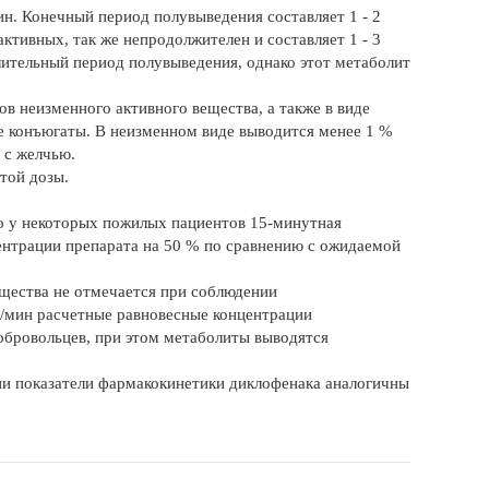
н. Конечный период полувыведения составляет 1 - 2
ктивных, так же непродолжителен и составляет 1 - 3
длительный период полувыведения, однако этот метаболит
в неизменного активного вещества, а также в виде
е конъюгаты. В неизменном виде выводится менее 1 %
 с желчью.
той дозы.
ко у некоторых пожилых пациентов 15-минутная
ентрации препарата на 50 % по сравнению с ожидаемой
щества не отмечается при соблюдении
л/мин расчетные равновесные концентрации
обровольцев, при этом метаболиты выводятся
и показатели фармакокинетики диклофенака аналогичны