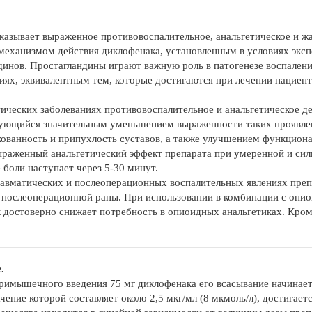
казывает выраженное противовоспалительное, анальгетическое и 
еханизмом действия диклофенака, установленным в условиях эксп
динов. Простагландины играют важную роль в патогенезе воспаления,
иях, эквивалентным тем, которые достигаются при лечении пациент
ических заболеваниях противовоспалительное и анальгетическое д
ующийся значительным уменьшением выраженности таких проявлений
кованность и припухлость суставов, а также улучшением функциона
раженный анальгетический эффект препарата при умеренной и сил
 боли наступает через 5-30 минут.
авматических и послеоперационных воспалительных явлениях преп
к послеоперационной раны. При использовании в комбинации с опи
 достоверно снижает потребность в опиоидных анальгетиках. Кром
.
римышечного введения 75 мг диклофенака его всасывание начинает
ачение которой составляет около 2,5 мкг/мл (8 мкмоль/л), достига