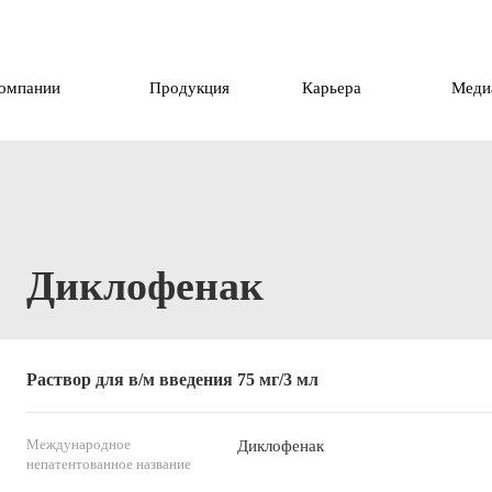
компании
Продукция
Карьера
Меди
Диклофенак
Раствор для в/м введения 75 мг/3 мл
Международное
Диклофенак
непатентованное название