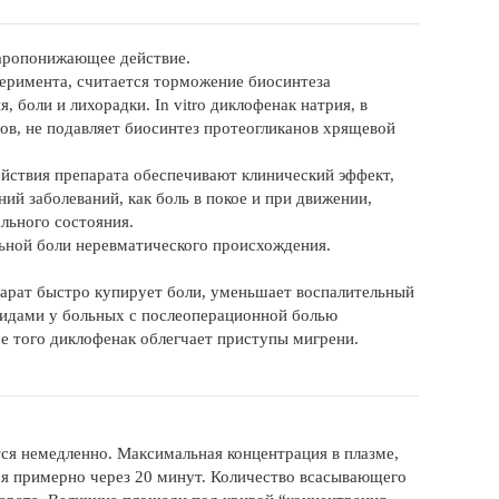
жаропонижающее действие.
еримента, считается торможение биосинтеза
 боли и лихорадки. In vitro диклофенак натрия, в
ов, не подавляет биосинтез протеогликанов хрящевой
ействия препарата обеспечивают клинический эффект,
 заболеваний, как боль в покое и при движении,
льного состояния.
ьной боли неревматического происхождения.
арат быстро купирует боли, уменьшает воспалительный
оидами у больных с послеоперационной болью
е того диклофенак облегчает приступы мигрени.
ся немедленно. Максимальная концентрация в плазме,
ется примерно через 20 минут. Количество всасывающего