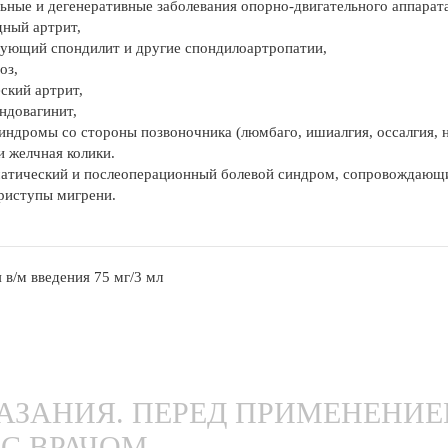
ьные и дегенеративные заболевания опорно-двигательного аппарата,
дный артрит,
рующий спондилит и другие спондилоартропатии,
оз,
еский артрит,
ендовагинит,
синдромы со стороны позвоночника (люмбаго, ишиалгия, оссалгия, не
и желчная колики.
атический и послеоперационный болевой синдром, сопровождающи
риступы мигрени.
 в/м введения 75 мг/3 мл
ЗАНИЯ. ПЕРЕД ПРИМЕНЕНИ
С ВРАЧОМ.