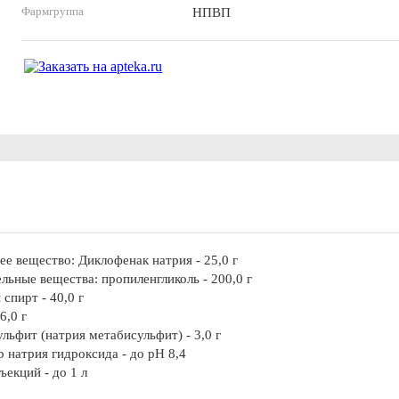
Фармгруппа
НПВП
е вещество: Диклофенак натрия - 25,0 г
льные вещества: пропиленгликоль - 200,0 г
спирт - 40,0 г
6,0 г
льфит (натрия метабисульфит) - 3,0 г
р натрия гидроксида - до рН 8,4
ъекций - до 1 л