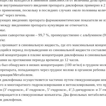
вещества находится в линейной зависимости от величины дозы пре
ле внутримышечного введения препарата диклофенак примерно в 2 
о применения, поскольку в последних случаях около половины коли
и” через печень.
ующих введениях препарата фармакокинетические показатели не 
 между введениями препарата кумуляции не отмечается.
ние.
лками сыворотки крови – 99,7 %, преимущественно с альбумином (
/кг.
 проникает в синовиальную жидкость, где его максимальная концентр
ущийся период полувыведения из синовиальной жидкости составляет 
ой концентрации в плазме концентрация диклофенака в синовиально
кими на протяжении периода времени до 12 часов.
 был обнаружен в низких концентрациях (100 нг/мл) в грудном мо
 препарата, попадающего через грудное молоко в организм ребенка э
ормация/Метаболизм.
 диклофенака осуществляется частично путем глюкуронизации не
го и многократного гидроксилирования и метоксилирования, что п
 (3’-гидрокси-, 4’-гидрокси-, 5’-гидрокси-, 4’,5-дигидрокси- и 3’
евращается в глюкуроновые конъюгаты. Два фенольных метаболита 
ем диклофенак.