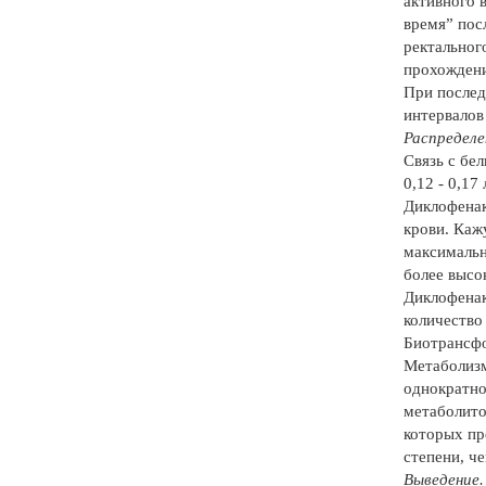
активного 
время” пос
ректальног
прохождени
При послед
интервалов
Распределе
Связь с бе
0,12 - 0,17 л
Диклофенак
крови. Каж
максимальн
более высо
Диклофенак
количество
Биотрансф
Метаболизм
однократно
метаболитов
которых пр
степени, ч
Выведение.