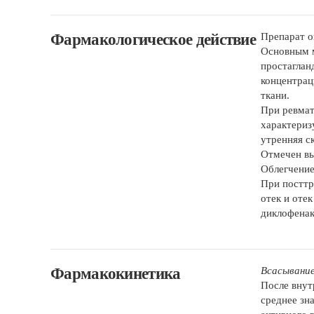
Фармакологическое действие
Препарат о
Основным м
простаглан
концентрац
ткани.
При ревмат
характериз
утренняя с
Отмечен вы
Облегчение
При посттр
отек и оте
диклофенак
Фармакокинетика
Всасывание
После внут
среднее зн