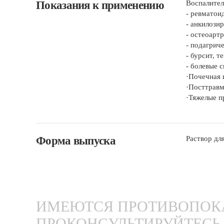
Показания к применению
Воспалител
- ревматои
- анкилози
- остеоартр
- подагрич
- бурсит, т
- болевые 
·Почечная 
·Посттравм
·Тяжелые п
Форма выпуска
Раствор для
ИМЕЮТСЯ ПРОТИВОПОКА
ПРОКОНСУЛЬТИРУЙТЕСЬ 