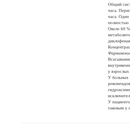
Общий сист
часа. Пери
часа. Один
полностью 
Около 60 %
метаболито
диклофенак
Концентрац
Фармакокин
Всасывание
внутривенн
у взрослых
У больных 
рекомендов
гидроксиме
исключител
У пациенто
таковым у 