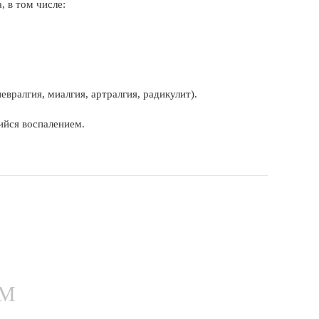
 в том числе:
вралгия, миалгия, артралгия, радикулит).
йся воспалением.
ЕМ