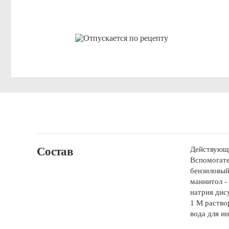
Состав
Действующе
Вспомогате
бензиловый 
маннитол - 
натрия дису
1 М раство
вода для ин