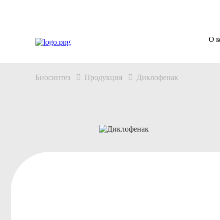
О 
Биосинтез
Продукция
Диклофенак