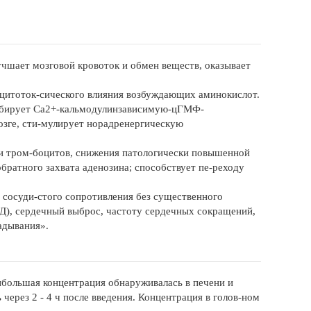
учшает мозговой кровоток и обмен веществ, оказывает
 цитоток-сического влияния возбуждающих аминокислот.
ибирует Са2+-кальмодулинзависимую-цГМФ-
озге, сти-мулирует норадренергическую
ии тром-боцитов, снижения патологически повышенной
братного захвата аденозина; способствует пе-реходу
 сосуди-стого сопротивления без существенного
АД), сердечный выброс, частоту сердечных сокращений,
адывания».
ибольшая концентрация обнаруживалась в печени и
ерез 2 - 4 ч после введения. Концентрация в голов-ном