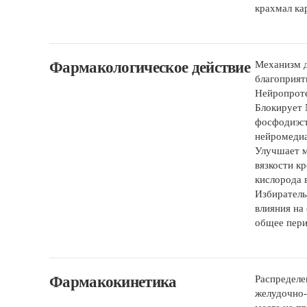
крахмал ка
Фармакологическое действие
Механизм д
благоприят
Нейропроте
Блокирует 
фосфодиэст
нейромедиа
Улучшает м
вязкости к
кислорода 
Избиратель
влияния на
общее пери
Фармакокинетика
Распределе
желудочно-