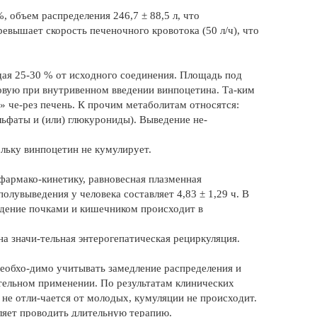
, объем распределения 246,7 ± 88,5 л, что
ревышает скорость печеночного кровотока (50 л/ч), что
ая 25-30 % от исходного соединения. Площадь под
овую при внутривенном введении винпоцетина. Та-ким
 че-рез печень. К прочим метаболитам относятся:
ьфаты и (или) глюкурониды). Выведение не-
льку винпоцетин не кумулирует.
фармако-кинетику, равновесная плазменная
полувыведения у человека составляет 4,83 ± 1,29 ч. В
едение почками и кишечником происходит в
а значи-тельная энтерогепатическая рециркуляция.
необхо-димо учитывать замедление распределения и
ительном применении. По результатам клинических
не отли-чается от молодых, кумуляции не происходит.
ляет проводить длительную терапию.