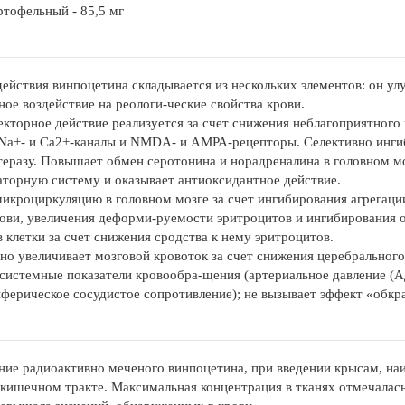
ртофельный - 85,5 мг
ействия винпоцетина складывается из нескольких элементов: он ул
ное воздействие на реологи-ческие свойства крови.
кторное действие реализуется за счет снижения неблагоприятного
Na+- и Са2+-каналы и NMDA- и АМРА-рецепторы. Селективно инг
еразу. Повышает обмен серотонина и норадреналина в головном м
торную систему и оказывает антиоксидантное действие.
икроциркуляцию в головном мозге за счет ингибирования агрегац
рови, увеличения деформи-руемости эритроцитов и ингибирования о
в клетки за счет снижения сродства к нему эритроцитов.
но увеличивает мозговой кровоток за счет снижения церебрального
 системные показатели кровообра-щения (артериальное давление (
ферическое сосудистое сопротивление); не вызывает эффект «обкр
ние радиоактивно меченого винпоцетина, при введении крысам, на
кишечном тракте. Максимальная концентрация в тканях отмечалась ч