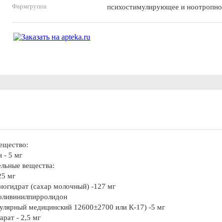
Фармгруппа
психостимулирующее и ноотропно
ещество:
 - 5 мг
льные вещества:
25 мг
ногидрат (сахар молочный) -127 мг
оливинилпирролидон
улярный медицинский 12600±2700 или К-17) -5 мг
арат - 2,5 мг