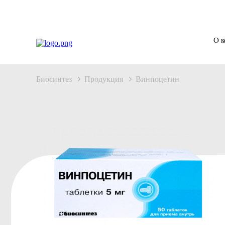
О 
Биосинтез
Продукция
Винпоцетин