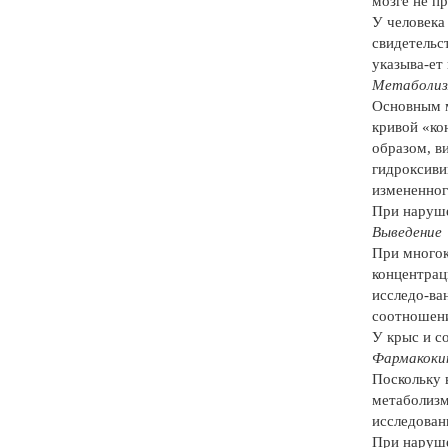
мозге не п
У человека
свидетельс
указыва-ет
Метаболи
Основным м
кривой «ко
образом, в
гидроксиви
измененног
При наруше
Выведение
При многок
концентраци
исследо-ва
соотношени
У крыс и с
Фармакокин
Поскольку 
метаболизм
исследован
При наруше