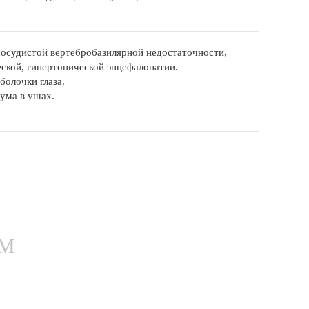
сосудистой вертебробазилярной недостаточности,
еской, гипертонической энцефалопатии.
болочки глаза.
ума в ушах.
ЕМ