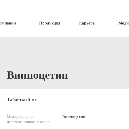
компании
Продукция
Карьера
Меди
Винпоцетин
Таблетки 5 мг
Международное
Винпоцетин
непатентованное название