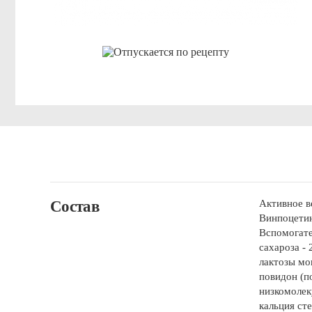
Состав
Активное в
Винпоцетин
Вспомогате
сахароза - 
лактозы мо
повидон (п
низкомолек
кальция сте