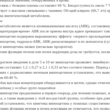
ревышала значений, обнаруженных в крови.
 связь с белками плазмы составляет 66 %. Биодоступность около 7 %
твует о высоком связывании с тканями. Об-щий клиренс (66,7 л/ч) п
 на внепеченочный метаболизм.
зм
етаболитом является аповинкаминовая кислота (АВК), составляющ
нцентрация-время» АВК после приема внутрь вдвое превышает так
инпоцетин подвержен выраженному эффекту «первого прохождения»
нпоцетин, гидрокси-АВК, АВК-диоксиглицинат и их конъюгаты (сул
о винпоцетина низкое (несколько процентов).
нии функции печени или почек коррекция дозы не требуется, поско
ратном введении в дозе 5 и 10 мг винпоцетин проявляет линейную 
я составляет 1,2 ± 0,27 и 2,1 ± 0,33 нг/мл соответственно. Период 
ниях с радиоактивно меченым винпоцетином установлено, что выв
и 60:40 %.
обак высокая концентрация обнаруживается в желчи, однако отмечен
етика у особых групп пациентов
винпоцетин предназначен в первую очередь для лечения пожилых, 
а, а также выведения у этой воз-растной группы, особенно при дл
ий установлено, что кинетика винпоцетина у пожилых существенно 
ниях функции печени и почек кумуляция не отмечается, что позво