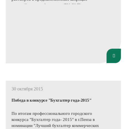
европейским требованиям (EU GMP).
Аудит производства парентеральных растворов
проводился экспертами международной
консалтинговой компании «ELC-Group s.r.o.»
(Чешская Республика).
30 октября 2015
Победа в конкурсе "Бухгалтер года-2015"
По итогам профессионального городского
конкурса "Бухгалтер года- 2015" в г.Пенза в
номинации "Лучший бухгалтер коммерческих