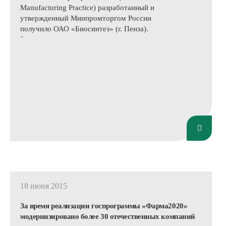
Manufacturing Practice) разработанный и
утвержденный Минпромторгом России
получило ОАО «Биосинтез» (г. Пенза).
Заключение о соответствии производителя
лекарственных средств для медицинского
применения требования Правил организации
производства и контроля качества
лекарственных средств №GMP-0023-000030/15
выдано ОАО «Биосинтез» на основании приказа
Министерства промышленности и торговли РФ
№861 от 17.04.2015 г.
18 июня 2015
За время реализации госпрограммы «Фарма2020»
модернизировано более 30 отечественных компаний