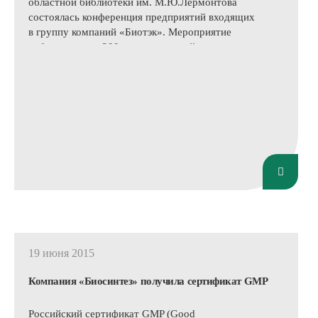
областной библиотеки им. М.Ю.Лермонтова
состоялась конференция предприятий входящих
в группу компаний «Биотэк». Мероприятие
собрало свыше 200 представителей
региональных дочерних предприятий ООО
«Биотэк» и производственных дивизионов -
ОАО «Биосинтез» (г.Пенза), ОАО
«Марбиофарм»(г.Йошкар-Ола), ООО «Биодез»
(г.Лыткарино).
19 июня 2015
Компания «Биосинтез» получила сертификат GMP
Российский сертификат GMP (Good