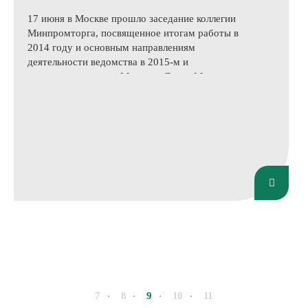
17 июня в Москве прошло заседание коллегии
Минпромторга, посвященное итогам работы в
2014 году и основным направлениям
деятельности ведомства в 2015-м и
последующие годы. Министр Денис Мантуров
отчитался о реализованных за прошедший год
мероприятиях, а также обозначил основные
направления развития промышленности,
уточнив приоритетные цели и задачи ведомства
на ближайшую перспективу.
7
8
9
10
11