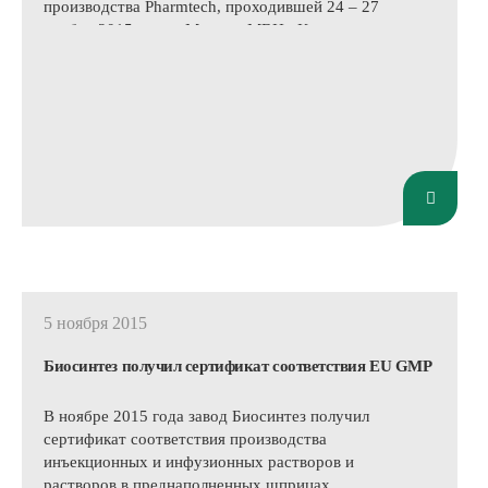
производства Pharmtech, проходившей 24 – 27
ноября 2015 года в Москве, МВЦ «Крокус
Экспо». Продукция компании была
представлена в коллективной экспозиции
Минпромторга.
5 ноября 2015
Биосинтез получил сертификат соответствия ЕU GMP
В ноябре 2015 года завод Биосинтез получил
сертификат соответствия производства
инъекционных и инфузионных растворов и
растворов в преднаполненных шприцах