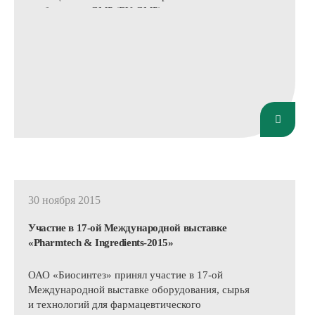
требованиям GMP (EU GMP).
Аудит асептического производства порошков
для инъекций бета-лактамных антибиотиков
ОАО «Биосинтез» был впервые проведен в
ноябре 2013 года известной французской
организацией по сертификации «Сертифарм».
30 ноября 2015
Участие в 17-ой Международной выставке
«Pharmtech & Ingredients-2015»
ОАО «Биосинтез» принял участие в 17-ой
Международной выставке оборудования, сырья
и технологий для фармацевтического