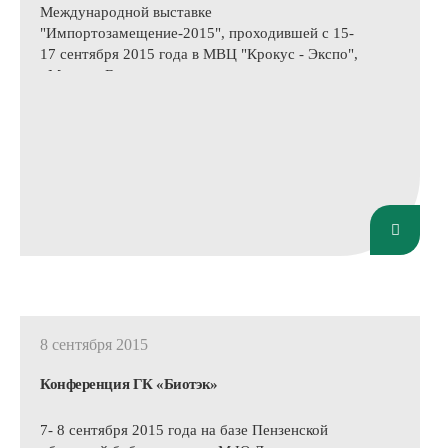
Международной выставке
"Импортозамещение-2015", проходившей с 15-
17 сентября 2015 года в МВЦ "Крокус - Экспо",
г.Москва. Выставочная экспозиция,
сформированная при активной поддержке
Минпромторга и Правительства РФ,
представила новейшие технологии, продукцию
и услуги, перспективные разработки и
инвестиционные проекты, которые
характеризуют научно-технический и
производственный потенциал России в области
импортозамещения.
8 сентября 2015
Конференция ГК «Биотэк»
7- 8 сентября 2015 года на базе Пензенской