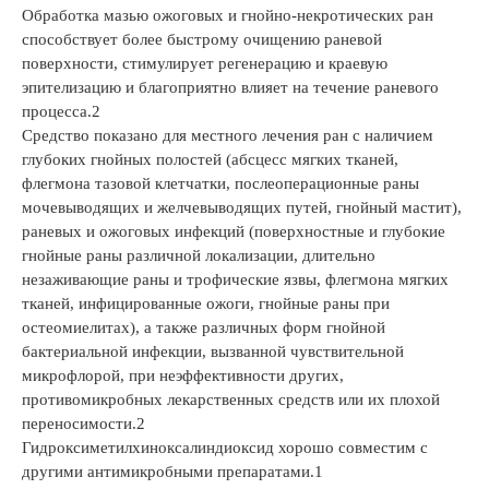
Обработка мазью ожоговых и гнойно-некротических ран
способствует более быстрому очищению раневой
поверхности, стимулирует регенерацию и краевую
эпителизацию и благоприятно влияет на течение раневого
процесса.2
Средство показано для местного лечения ран с наличием
глубоких гнойных полостей (абсцесс мягких тканей,
флегмона тазовой клетчатки, послеоперационные раны
мочевыводящих и желчевыводящих путей, гнойный мастит),
раневых и ожоговых инфекций (поверхностные и глубокие
гнойные раны различной локализации, длительно
незаживающие раны и трофические язвы, флегмона мягких
тканей, инфицированные ожоги, гнойные раны при
остеомиелитах), а также различных форм гнойной
бактериальной инфекции, вызванной чувствительной
микрофлорой, при неэффективности других,
противомикробных лекарственных средств или их плохой
переносимости.2
Гидроксиметилхиноксалиндиоксид хорошо совместим с
другими антимикробными препаратами.1