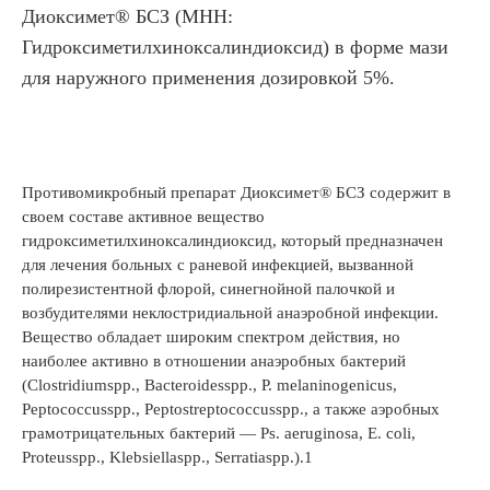
Диоксимет® БСЗ (МНН:
Гидроксиметилхиноксалиндиоксид) в форме мази
для наружного применения дозировкой 5%.
Противомикробный препарат Диоксимет® БСЗ содержит в
своем составе активное вещество
гидроксиметилхиноксалиндиоксид, который предназначен
для лечения больных с раневой инфекцией, вызванной
полирезистентной флорой, синегнойной палочкой и
возбудителями неклостридиальной анаэробной инфекции.
Вещество обладает широким спектром действия, но
наиболее активно в отношении анаэробных бактерий
(Clostridiumspp., Bacteroidesspp., P. melaninogenicus,
Peptococcusspp., Peptostreptococcusspp., а также аэробных
грамотрицательных бактерий — Ps. aeruginosa, E. coli,
Proteusspp., Klebsiellaspp., Serratiaspp.).1