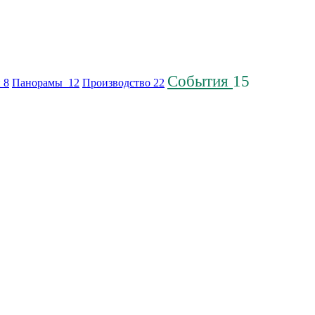
События
15
й
8
Панорамы
12
Производство
22